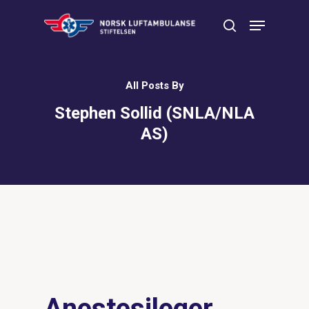
Trykk Enter for å søke eller Esc
All Posts By
for å lukke
Stephen Sollid (SNLA/NLA
AS)
Anestesileger