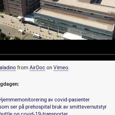
aladino
from
AirDoc
on
Vimeo
.
agdagen:
Hjemmemonitorering av covid-pasienter
om ser på prehospital bruk av smittevernutstyr
huttle og covid-19-transporter