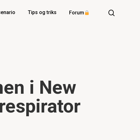
enario
Tips og triks
Forum
nen i New
respirator