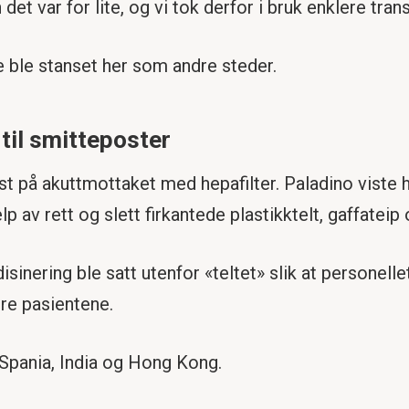
det var for lite, og vi tok derfor i bruk enklere tran
de ble stanset her som andre steder.
til smitteposter
st på akuttmottaket med hepafilter. Paladino viste 
lp av rett og slett firkantede plastikktelt, gaffateip
sinering ble satt utenfor «teltet» slik at personell
re pasientene.
 Spania, India og Hong Kong.