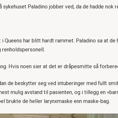
på sykehuset Paladino jobber ved, da de hadde nok r
 Queens har blitt hardt rammet. Paladino sa at de ha
 renholdspersonell.
ang. Hvis noen sier at det er dråpesmitte så forbere
dan de beskytter seg ved intuberinger med fullt smit
est mulig avstand til pasienten, og i tillegg en «ba
bel brukte de heller larynxmaske enn maske-bag.