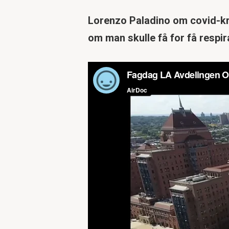
Lorenzo Paladino om covid-kri
om man skulle få for få respir
Trykk Enter for å søke eller Esc for 