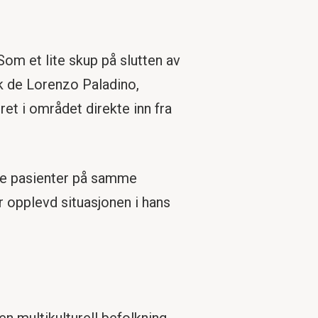
m et lite skup på slutten av
k de Lorenzo Paladino,
et i området direkte inn fra
ere pasienter på samme
ar opplevd situasjonen i hans
 multikulturell befolkning