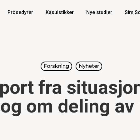
Prosedyrer
Kasuistikker
Nye studier
Sim Sc
Forskning
Nyheter
port fra situasjo
 og om deling av 