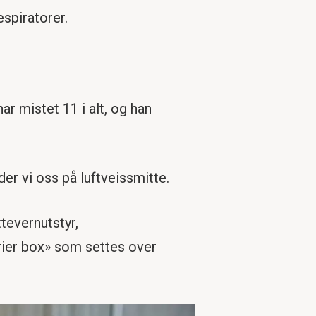
espiratorer.
r mistet 11 i alt, og han
der vi oss på luftveissmitte.
tevernutstyr,
rrier box» som settes over