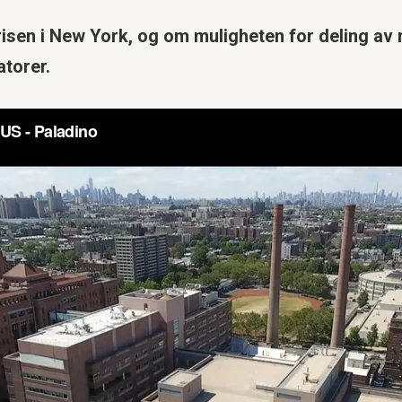
sen i New York, og om muligheten for deling av re
atorer.
å lukke