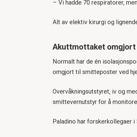
– Vi hadde 70 respiratorer, men 
Alt av elektiv kirurgi og lignen
Akuttmottaket omgjort 
Normalt har de én isolasjonspo
omgjort til smitteposter ved hje
Overvåkningsutstyret, iv og medi
smittevernutstyr for å monitore
Paladino har forskerkollegaer i