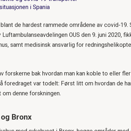
situasjonen i Spania
blant de hardest rammede områdene av covid-19. So
 Luftambulanseavdelingen OUS den 9. juni 2020, fik
s, samt medisinsk ansvarlig for redningshelikopter
av forskerne bak hvordan man kan koble to eller fl
 så foredraget var todelt: Først litt om hvordan de h
tt om denne forskningen.
 og Bronx
kehus med sykehuset i Bronx, begge områder med en