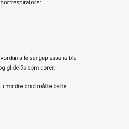
sportrespiratorer.
hvordan alle sengeplassene ble
 og glidelås som dører.
et i mindre grad måtte bytte