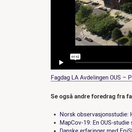
Fagdag LA Avdelingen OUS – P
Se også andre foredrag fra f
Norsk observasjonsstudie: 
MapCov-19: En OUS-studie s
Danske erfaringer med EpiS