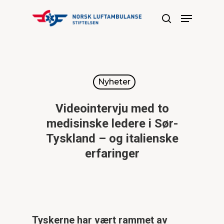
Trykk Enter for å søke eller Esc
for å lukke
Nyheter
Videointervju med to
medisinske ledere i Sør-
Tyskland – og italienske
erfaringer
Tyskerne har vært rammet av